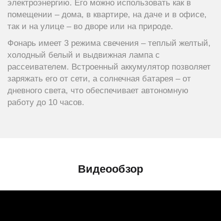
электроэнергию. Его можно использовать как в
помещении – дома, в квартире, на даче и в офисе,
так и на улице – во дворе или на природе.
Фонарь имеет 3 режима свечения – теплый желтый,
холодный белый и выдвижная лампа с
рассеивателем. Встроенный аккумулятор позволяет
заряжать его от сети, а солнечная батарея – от
дневного света, что обеспечивает автономную
работу до 10 часов.
Видеообзор