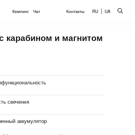
Кемпинг
Чат
Контакты
RU
UA
c карабином и магнитом
офункциональность
сть свечения
оенный аккумулятор