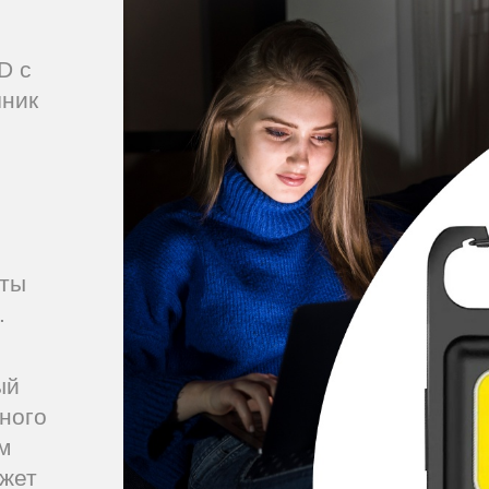
D с
чник
нты
.
ый
ного
м
ожет