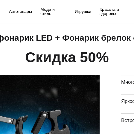
Мода и
Красота и
Автотовары
Игрушки
стиль
здоровье
онарик LED + Фонарик брелок 
Скидка 50%
Мног
Ярко
Встр