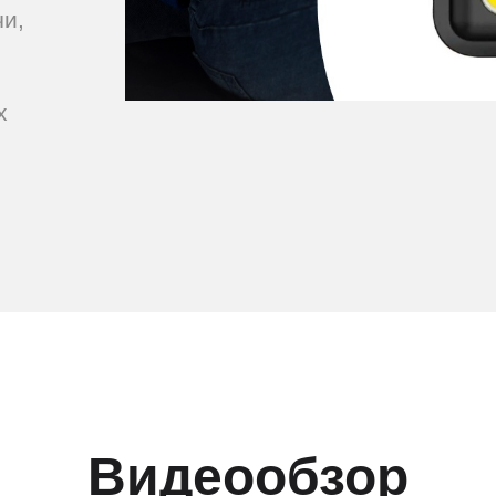
чи,
х
Видеообзор