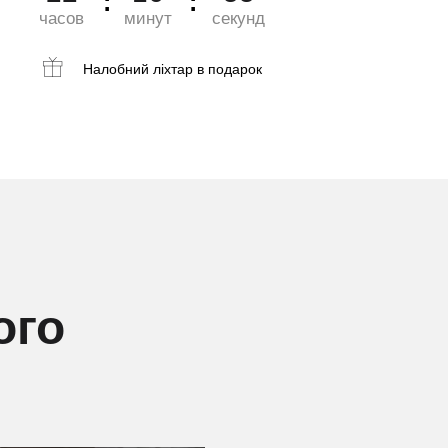
часов
минут
секунд
Налобний ліхтар
в подарок
ого