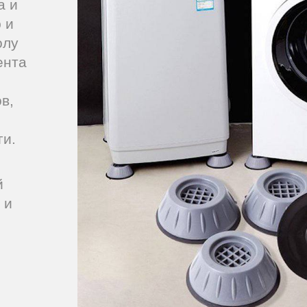
а и
 и
олу
ента
в,
ги.
й
 и