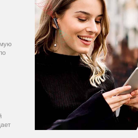
имую
по
з
й
дает