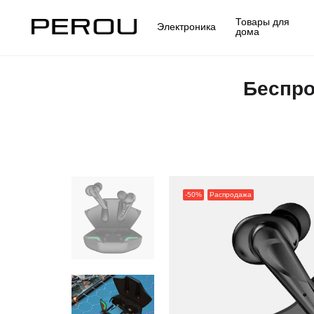
Товары для
Электроника
дома
Беспро
-50%
Распродажа