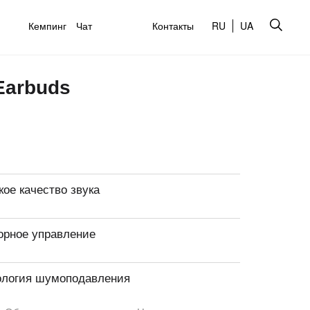
Кемпинг
Чат
Контакты
RU
UA
Earbuds
ое качество звука
орное управление
ология шумоподавления