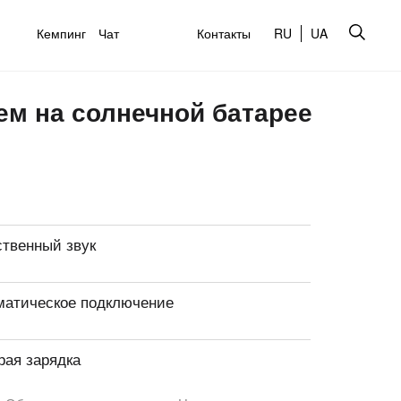
Кемпинг
Чат
Контакты
RU
UA
м на солнечной батарее
ственный звук
матическое подключение
рая зарядка