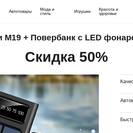
Мода и
Красота и
Автотовары
Игрушки
стиль
здоровье
 M19 + Повербанк с LED фонаре
Скидка 50%
Каче
Авто
Быст