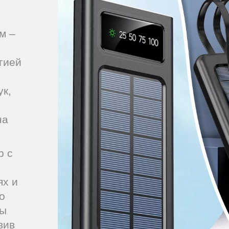
м –
гией
к,
на
р c
ях и
о
ты
вив