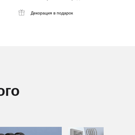
Декорация
в подарок
ого