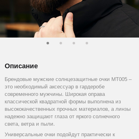
Описание
Брендовые мужские солнцезащитные очки МТ005 –
это необходимый аксессуар в гардеробе
современного мужчины. Широкая оправа
классической квадратной формы выполнена из
высококачественных прочных материалов, а линзы
надежно защищают глаза от яркого солнечного
света, ветра и пыли.
Универсальные очки подойдут практически к