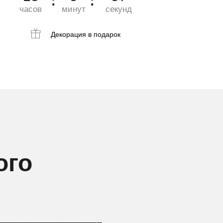
часов
минут
секунд
Декорация
в подарок
ого