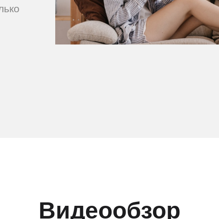
лько
Видеообзор