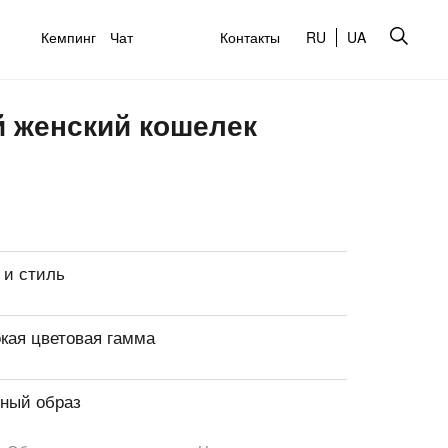
Кемпинг
Чат
Контакты
RU
UA
й женский кошелек
 и стиль
кая цветовая гамма
ный образ