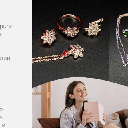
ерьги
х
ании
о
о
 и