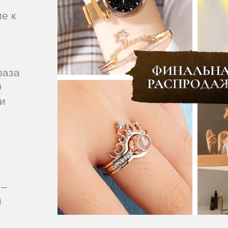
е к
раза
0
ли
 –
й