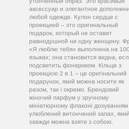
утонченный образ. Это красивый
аксессуар и элегантное дополнени
любой одежде. Кулон сердце с
проекцией – это оригинальный
подарок, который не оставит
равнодушной ни одну женщину. Ф
«Я люблю тебя» выполнена на 10
языках; она становится видна, ес
подсветить фонариком. Кільце з
проекцією 2 в 1 – це оригінальний
подарунок, який можна носити як
разом, так і окремо. Брендовий
жіночий парфум у ​​зручному
мініатюрному флаконі дозуванням
улюблений витончений запах, яки
завжди можна взяти з собою.