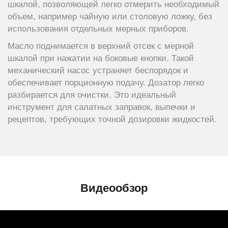
шкалой, позволяющей легко отмерить необходимый
объем, например чайную или столовую ложку, без
использования отдельных мерных приборов.
Масло поднимается в верхний отсек с мерной
шкалой при нажатии на боковые кнопки. Такой
механический насос устраняет беспорядок и
обеспечивает порционную подачу. Дозатор легко
разбирается для очистки. Это идеальный
инструмент для салатных заправок, выпечки и
рецептов, требующих точной дозировки жидкостей.
Видеообзор