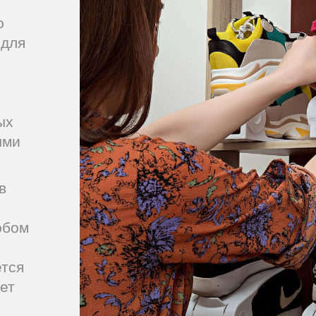
ю
 для
ых
ыми
в
юбом
тся
ет