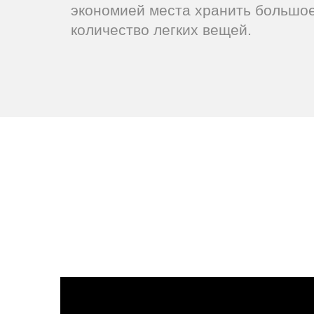
экономией места хранить большо
количество легких вещей.