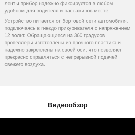
ленты прибор надежно фиксируется в любом
удобном для водителя и пассажиров месте.
Устройство питается от бортовой сети автомобиля,
подключаясь в гнездо прикуривателя с напряжением
12 вольт. Обращающиеся на 360 градусов
пропеллеры изготовлены из прочного пластика и
надежно закреплены на своей оси, что позволяет
прекрасно справляться с непрерывной подачей
свежего воздуха.
Видеообзор