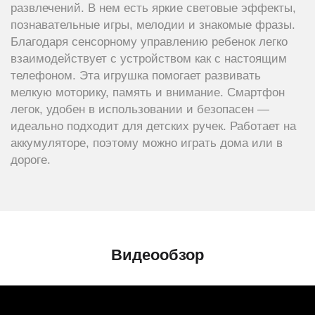
развлечений. В нем есть яркие световые эффекты,
познавательные игры, мелодии и знакомые фразы.
Благодаря сенсорному управлению ребенок легко
взаимодействует с устройством как с настоящим
телефоном. Эта игрушка помогает развивать
мелкую моторику, память и внимание. Смартфон
легок, удобен в использовании и безопасен —
идеально подходит для детских ручек. Работает на
аккумуляторе, поэтому можно играть дома или в
дороге.
Видеообзор