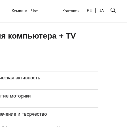
Кемпинг
Чат
Контакты
RU
UA
ля компьютера + TV
ческая активность
итие моторики
лечение и творчество