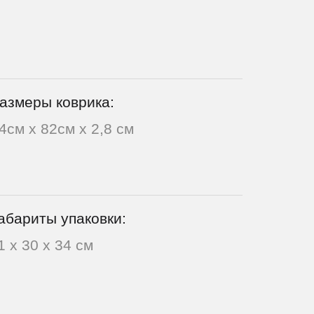
азмеры коврика:
4см х 82см х 2,8 см
абариты упаковки:
1 х 30 х 34 см