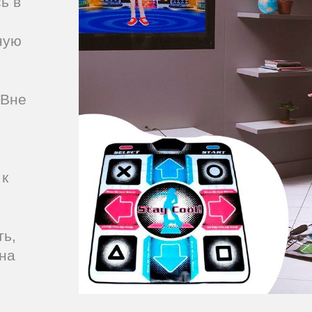
ь в
ную
 Вне
 к
ть,
на