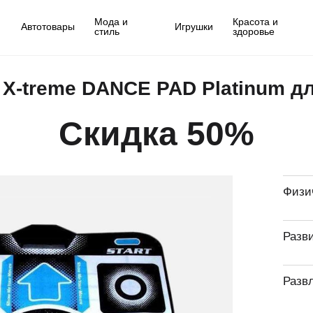
Мода и
Красота и
Автотовары
Игрушки
стиль
здоровье
 X-treme DANCE PAD Platinum д
Скидка 50%
Физи
Разв
Разв