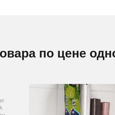
товара по цене одн
ет
й.
ец –