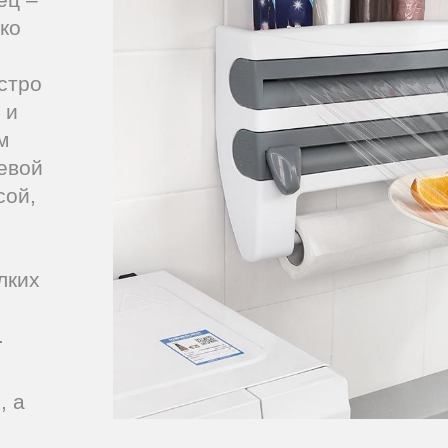
ко
стро
 и
м
евой
сой,
лких
.
, а