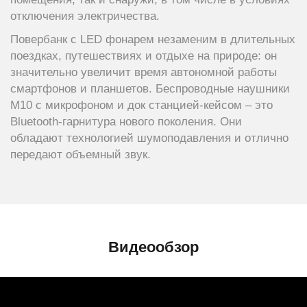
отключения электричества.
Повербанк c LED фонарем незаменим в длительных
поездках, путешествиях и отдыхе на природе: он
значительно увеличит время автономной работы
смартфонов и планшетов. Беспроводные наушники
M10 с микрофоном и док станцией-кейсом – это
Bluetooth-гарнитура нового поколения. Они
обладают технологией шумоподавления и отлично
передают объемный звук.
Видеообзор