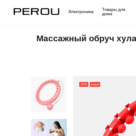
Товары для
Электроника
дома
Массажный обруч хула
-50%
Акция