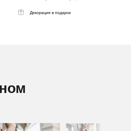
Декорация
в подарок
дном