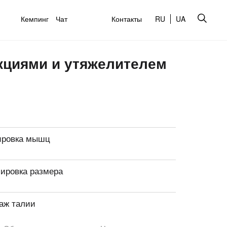
Кемпинг
Чат
Контакты
RU
UA
кциями и утяжелителем
ировка мышц
лировка размера
аж талии