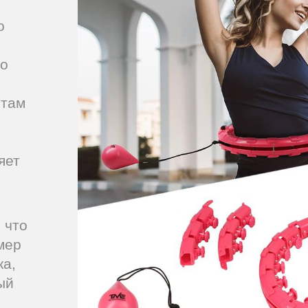
о
мо
нтам
яет
 что
мер
ка,
ый