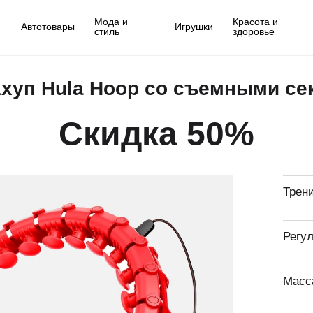
Мода и
Красота и
Автотовары
Игрушки
стиль
здоровье
хуп Hula Hoop со съемными се
Скидка 50%
Трен
Регу
Масс