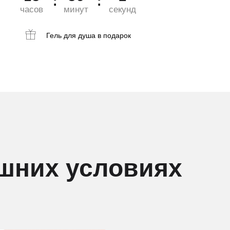
часов
минут
секунд
Гель для душа
в подарок
шних условиях