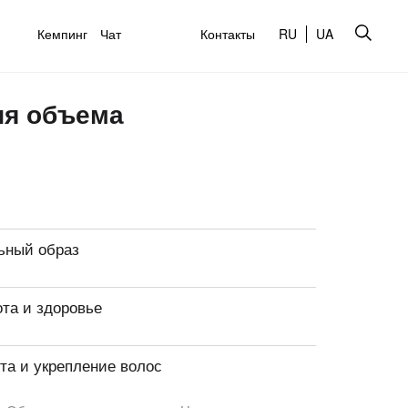
Кемпинг
Чат
Контакты
RU
UA
ия объема
ьный образ
ота и здоровье
та и укрепление волос