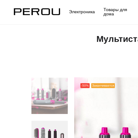
Товары для
Электроника
дома
Мультист
-50%
Заканчивается