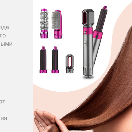
ода
го
ными
ют
няя
,