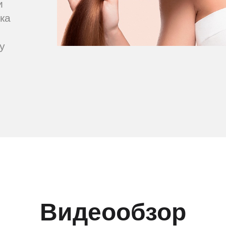
и
ка
у
и
Видеообзор