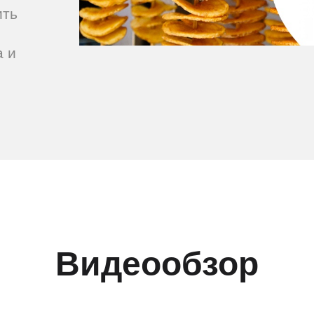
ить
а и
Видеообзор