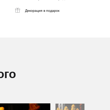
Декорация
в подарок
ого