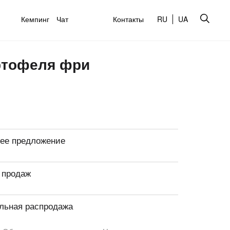
Кемпинг
Чат
Контакты
RU
UA
ртофеля фри
ее предложение
 продаж
льная распродажа