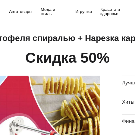
Мода и
Красота и
Автотовары
Игрушки
стиль
здоровье
ртофеля спиралью + Нарезка ка
Скидка 50%
Лучш
Хиты
Фина