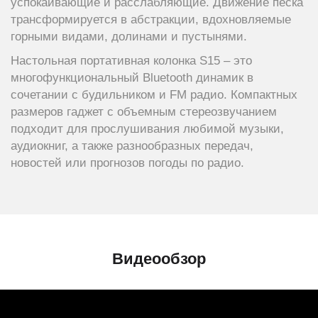
успокаивающие и расслабляющие. Движение песка
трансформируется в абстракции, вдохновляемые
горными видами, долинами и пустынями.
Настольная портативная колонка S15 – это
многофункциональный Bluetooth динамик в
сочетании с будильником и FM радио. Компактных
размеров гаджет с объемным стереозвучанием
подходит для прослушивания любимой музыки,
аудиокниг, а также разнообразных передач,
новостей или прогнозов погоды по радио.
Видеообзор