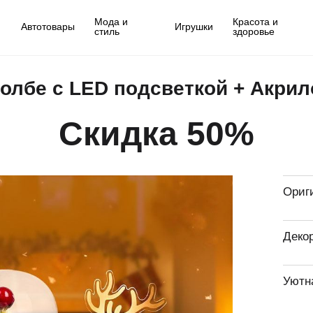
Мода и
Красота и
Автотовары
Игрушки
стиль
здоровье
колбе с LED подсветкой + Акри
Скидка 50%
Ориг
Деко
Уютн