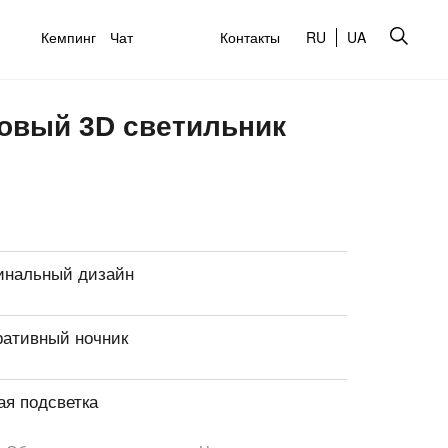
Кемпинг
Чат
Контакты
RU
UA
ловый 3D светильник
инальный дизайн
ративный ночник
ая подсветка