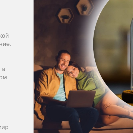
кой
ние.
 в
гом
мир