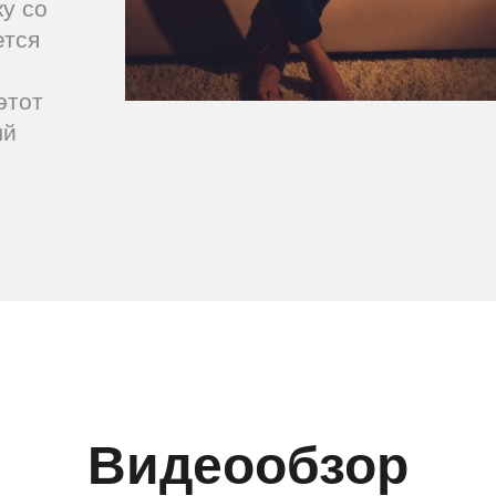
у со
ется
этот
ый
Видеообзор