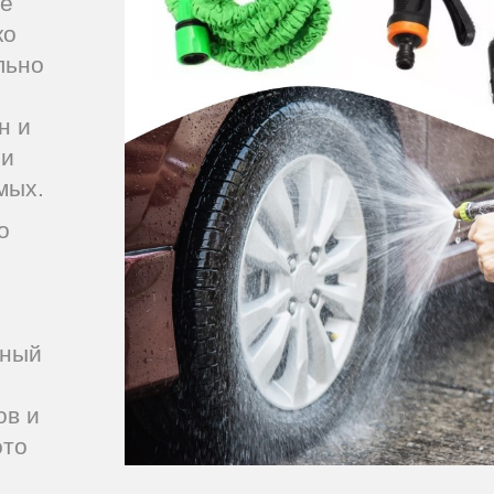
ое
ко
льно
н и
 и
мых.
о
нный
ов и
это