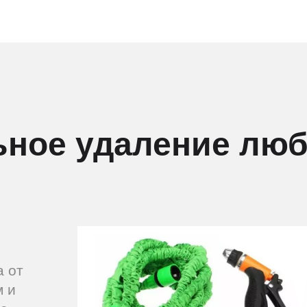
ное удаление люб
а от
м и