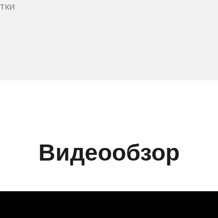
тки
Видеообзор