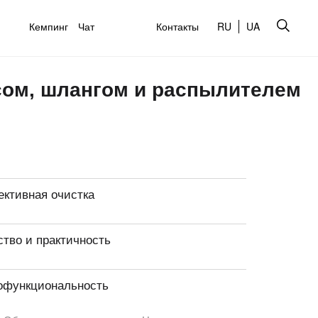
Кемпинг
Чат
Контакты
RU
UA
сом, шлангом и распылителем
ктивная очистка
ство и практичность
офункциональность