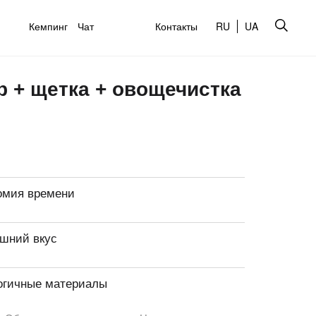
Кемпинг
Чат
Контакты
RU
UA
р + щетка + овощечистка
омия времени
шний вкус
огичные материалы