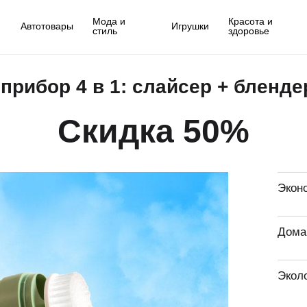
Мода и
Красота и
Автотовары
Игрушки
стиль
здоровье
рибор 4 в 1: слайсер + бленде
Скидка 50%
Экон
Дома
Экол