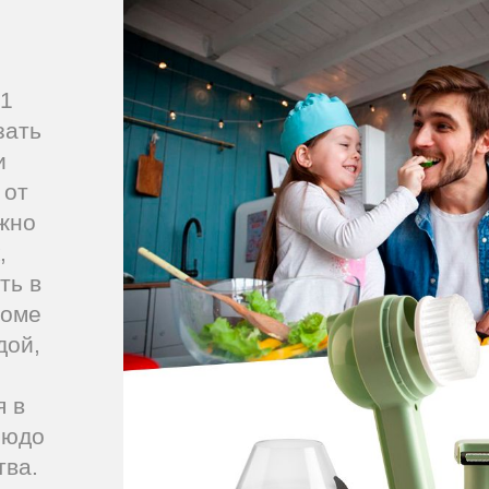
 1
зать
и
 от
ужно
,
ть в
роме
дой,
я в
людо
тва.