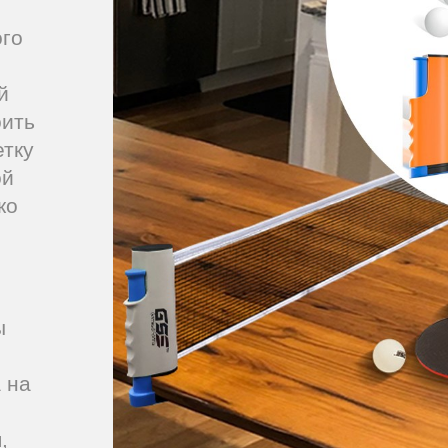
ого
й
оить
етку
ой
ко
ы
 на
,