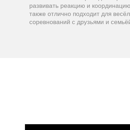
развивать реакцию и координацию
также отлично подходит для весё
соревнований с друзьями и семьё