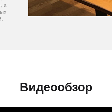
, а
лых
й.
Видеообзор