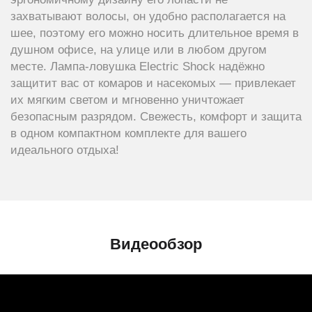
захватывают волосы, он удобно располагается на
шее, поэтому его можно носить длительное время в
душном офисе, на улице или в любом другом
месте. Лампа-ловушка Electric Shock надёжно
защитит вас от комаров и насекомых — привлекает
их мягким светом и мгновенно уничтожает
безопасным разрядом. Свежесть, комфорт и защита
в одном компактном комплекте для вашего
идеального отдыха!
Видеообзор