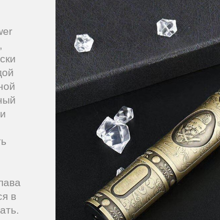
wer
,
ски
дой
ной
ный
ли
.
ть
лава
ся в
ать.