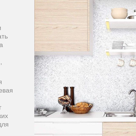
и
ать
а
,
я
евая
т
ких
для