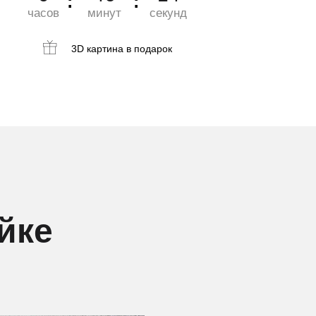
часов
минут
секунд
3D картина
в подарок
йке