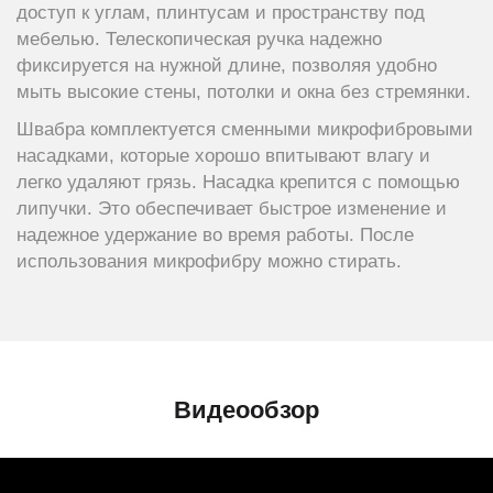
доступ к углам, плинтусам и пространству под
мебелью. Телескопическая ручка надежно
фиксируется на нужной длине, позволяя удобно
мыть высокие стены, потолки и окна без стремянки.
Швабра комплектуется сменными микрофибровыми
насадками, которые хорошо впитывают влагу и
легко удаляют грязь. Насадка крепится с помощью
липучки. Это обеспечивает быстрое изменение и
надежное удержание во время работы. После
использования микрофибру можно стирать.
Видеообзор