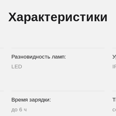
Характеристики
Разновидность ламп:
У
LED
I
Время зарядки:
Т
до 6 ч
с