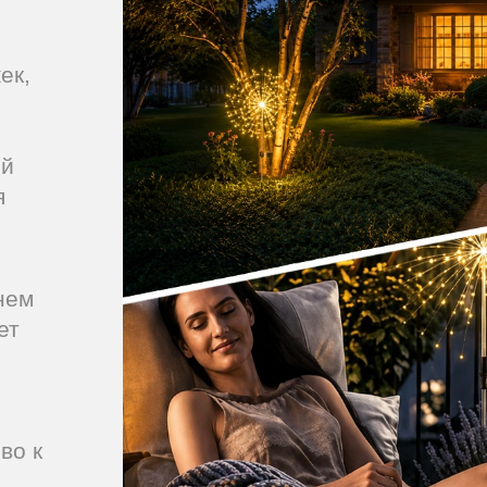
ек,
ый
я
нем
ет
во к