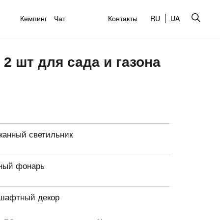
Кемпинг
Чат
Контакты
RU
UA
2 шт для сада и газона
канный светильник
ный фонарь
шафтный декор