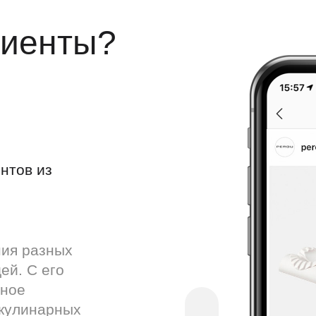
лиенты?
нтов из
ния разных
ей. С его
мное
 кулинарных