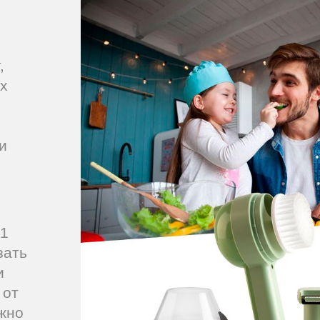
,
х
и
 1
зать
и
 от
ужно