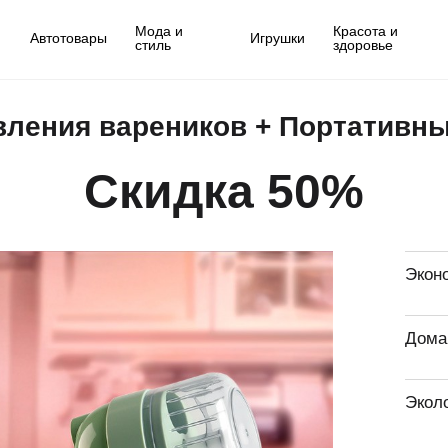
Мода и
Красота и
Автотовары
Игрушки
стиль
здоровье
вления вареников + Портативны
Скидка 50%
Экон
Дома
Экол