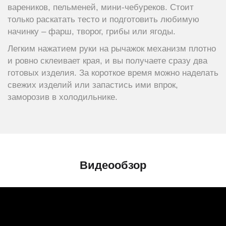
вареников, пельменей, мини-чебуреков. Стоит
только раскатать тесто и подготовить любимую
начинку – фарш, творог, грибы или ягоды.
Легким нажатием руки на рычажок механизм плотно
и ровно склеивает края, и вы получаете сразу два
готовых изделия. За короткое время можно наделать
свежих изделий или запастись ими впрок,
заморозив в холодильнике.
Видеообзор