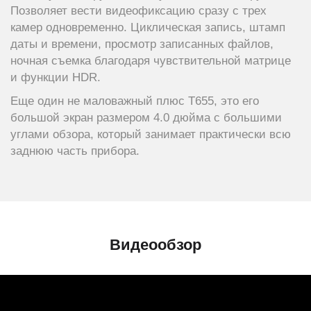
Позволяет вести видеофиксацию сразу с трех
камер одновременно. Циклическая запись, штамп
даты и времени, просмотр записанных файлов,
ночная съемка благодаря чувствительной матрице
и функции HDR.
Еще один не маловажный плюс Т655, это его
большой экран размером 4.0 дюйма с большими
углами обзора, который занимает практически всю
заднюю часть прибора.
Видеообзор