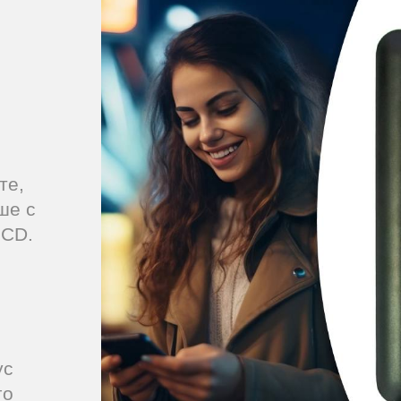
те,
ше с
LCD.
ус
го