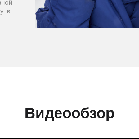
вной
у, в
Видеообзор