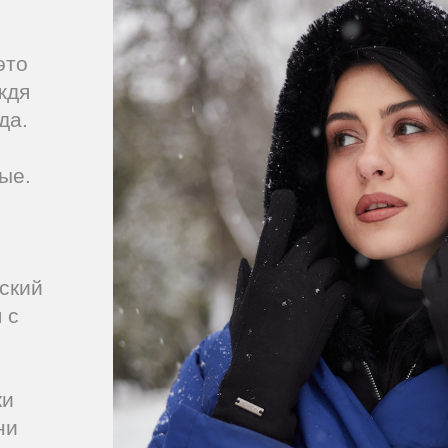
это
ждя
да.
ые.
ский
 с
ки
ни