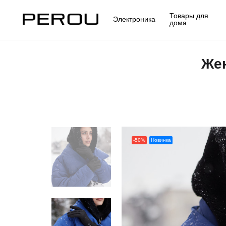
Товары для
Электроника
дома
Жен
-50%
Новинка