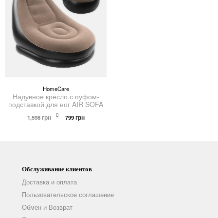
HomeCare
Надувное кресло с пуфом-
подставкой для ног AIR SOFA
Первоначальная
Текущая
1,598
грн
799
грн
цена
цена:
составляла
799 грн.
1,598 грн.
Обслуживание клиентов
Доставка и оплата
Пользовательское соглашение
Обмен и Возврат