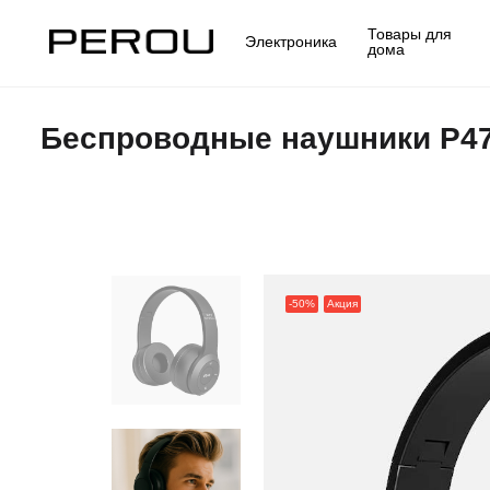
Товары для
Электроника
дома
Беспроводные наушники P47 
-50%
Акция