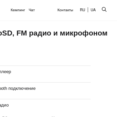
Кемпинг
Чат
Контакты
RU
UA
roSD, FM радио и микрофоном
плеер
ooth подключение
адио