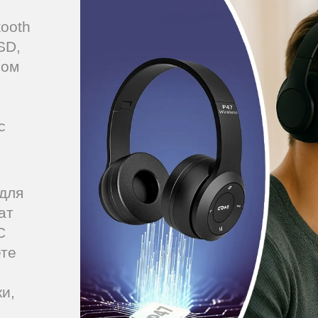
ooth
SD,
ном
о
с
и
для
ат
С
ете
и,