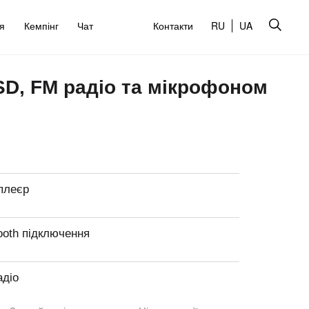
’я
Кемпінг
Чат
Контакти
RU
UA
SD, FM радіо та мікрофоном
плеєр
ooth підключення
адіо