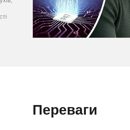
ухів,
сті
Переваги