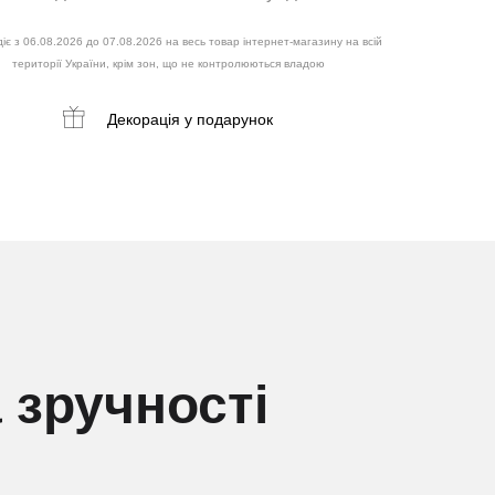
іє з 06.08.2026 до 07.08.2026 на весь товар інтернет-магазину на всій
території України, крім зон, що не контролюються владою
Декорація
у подарунок
 зручності