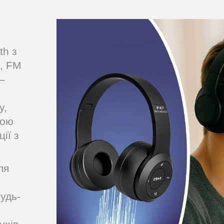
th з
, FM
—
у,
кою
ії з
ля
будь-