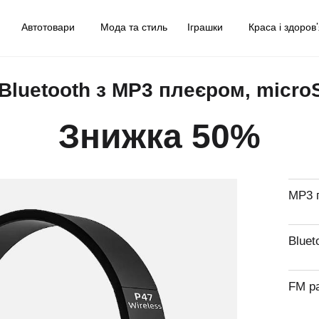
у
Автотовари
Мода та стиль
Іграшки
Краса і здоров
Bluetooth з MP3 плеєром, micro
Знижка 50%
MP3 
Bluet
FM р