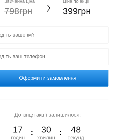
Звичайна ціна
Ціна по акції
798грн
399грн
Оформити замовлення
До кінця акції залишилося:
17
30
47
годин
хвилин
секунд