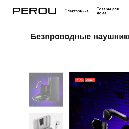
Товары для
Электроника
дома
Безпроводные наушники
-50%
Акция