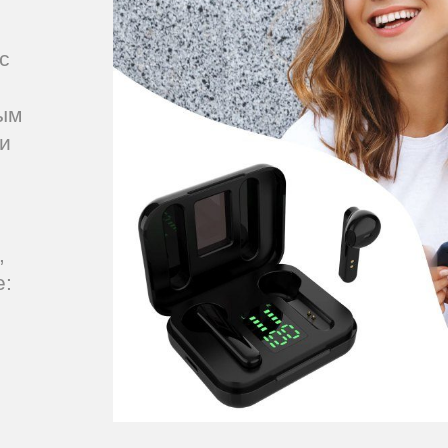
с
ым
и
,
е: