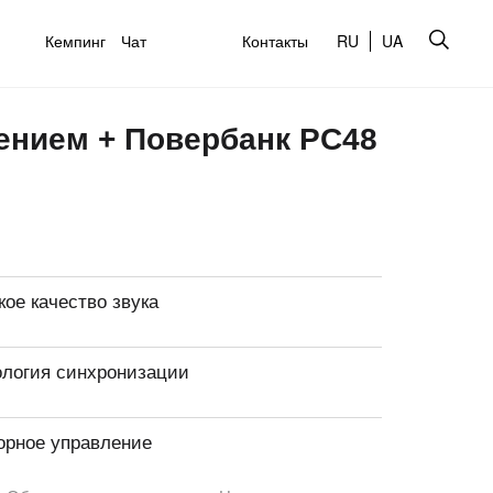
Кемпинг
Чат
Контакты
RU
UA
ением + Повербанк PC48
ое качество звука
ология синхронизации
орное управление