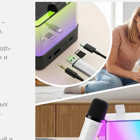
 –
,
oth-
е и
ных
.
ый и