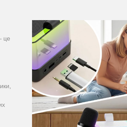
– це
ики,
их