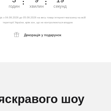
годин
хвилин
секунд
іє з 04.08.2026 до 05.08.2026 на весь товар інтернет-магазину на всій
території України, крім зон, що не контролюються владою
Декорація
у подарунок
 яскравого шоу