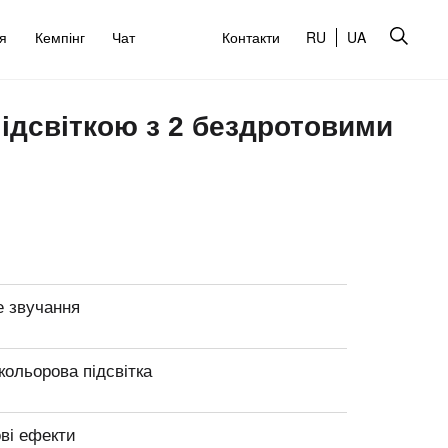
’я
Кемпінг
Чат
Контакти
RU
UA
підсвіткою з 2 бездротовими
е звучання
кольорова підсвітка
ві ефекти