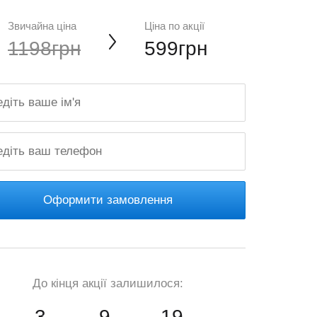
Звичайна ціна
Ціна по акції
1198грн
599грн
Оформити замовлення
До кінця акції залишилося:
3
9
18