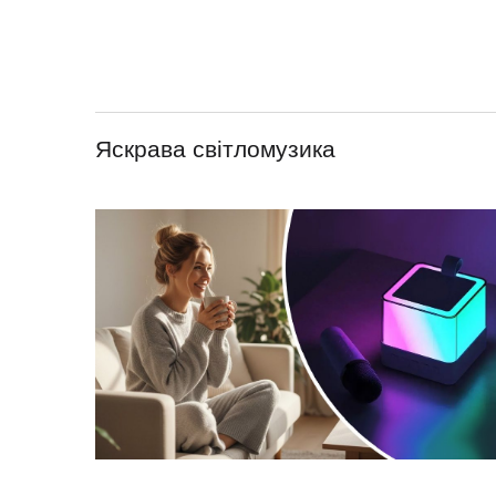
Яскрава світломузика