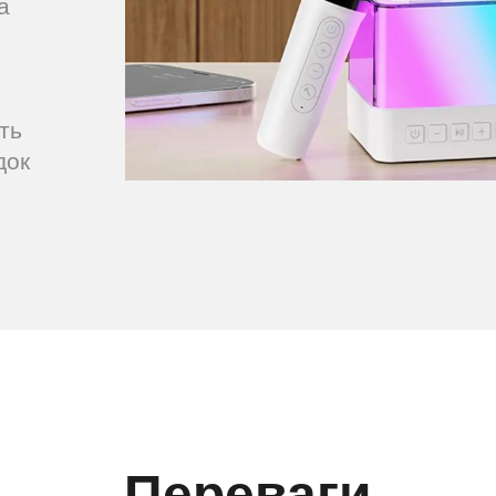
а
ть
док
Переваги