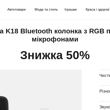
у
Автотовари
Мода та стиль
Іграшки
Краса і здоров
 K18 Bluetooth колонка з RGB 
мікрофонами
Знижка 50%
Чист
Різно
Звуко