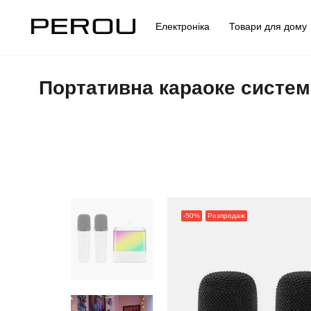
Електроніка
Товари для дом
Портативна караоке система
-50%
Розпродаж