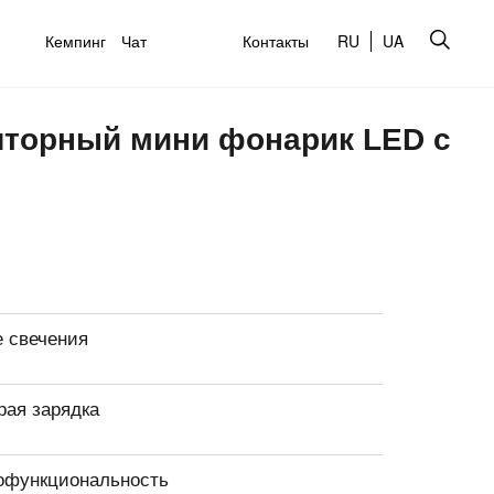
Кемпинг
Чат
Контакты
RU
UA
яторный мини фонарик LED с
е свечения
рая зарядка
офункциональность