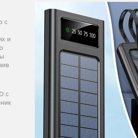
р c
ях и
о
ты
вив
.
D с
чник