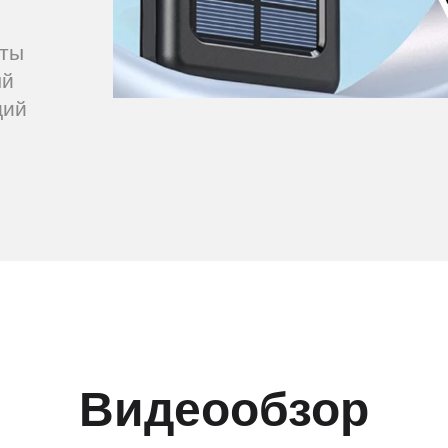
нты
ый
щий
Видеообзор