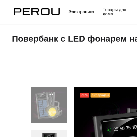
Товары для
Электроника
дома
Повербанк с LED фонарем н
-50%
Хит продаж