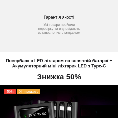
Гарантія якості
Усі товари пройшли
перевірку та відповідають
встановленим стандартам
Повербанк з LED ліхтарем на сонячній батареї +
Акумуляторний міні ліхтарик LED з Type-C
Знижка 50%
-50%
Хіт продажів