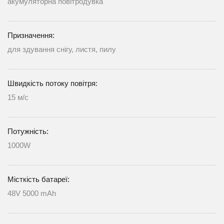
акумуляторна повітродувка
Призначення:
для здування снігу, листя, пилу
Швидкість потоку повітря:
15 м/с
Потужність:
1000W
Місткість батареї:
48V 5000 mAh