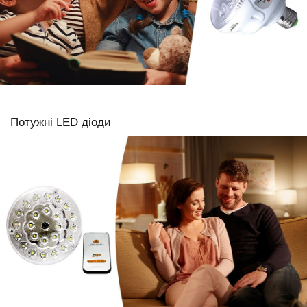
Потужні LED діоди