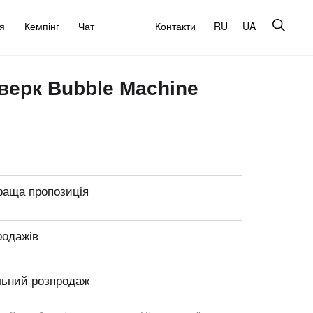
’я
Кемпінг
Чат
Контакти
RU
UA
верк Bubble Machine
раща пропозиція
родажів
льний розпродаж