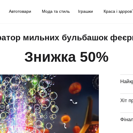
у
Автотовари
Мода та стиль
Іграшки
Краса і здоров
ратор мильних бульбашок феєр
Знижка 50%
Найк
Хіт п
Фіна