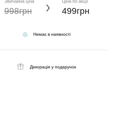
Звичайна ціна
Ціна по акції
998грн
499грн
Немає в наявності
Декорація
у подарунок