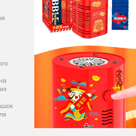
же
ого
на
ких
ашок
ля