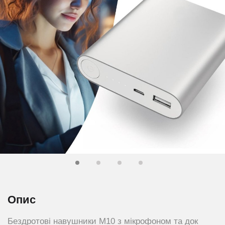
Опис
Бездротові навушники M10 з мікрофоном та док