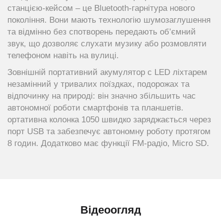
станцією-кейсом – це Bluetooth-гарнітура нового
покоління. Вони мають технологію шумозаглушення
та відмінно без спотворень передають об’ємний
звук, що дозволяє слухати музику або розмовляти
телефоном навіть на вулиці.
Зовнішній портативний акумулятор c LED ліхтарем
незамінний у тривалих поїздках, подорожах та
відпочинку на природі: він значно збільшить час
автономної роботи смартфонів та планшетів.
ортативна колонка 1050 швидко заряджається через
порт USB та забезпечує автономну роботу протягом
8 годин. Додатково має функції FM-радіо, Micro SD.
Відеоогляд