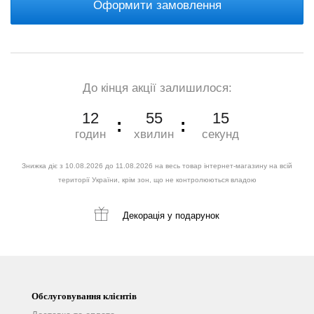
Оформити замовлення
До кінця акції залишилося:
12
55
14
годин
хвилин
секунд
Знижка діє з 10.08.2026 до 11.08.2026 на весь товар інтернет-магазину на всій
території України, крім зон, що не контролюються владою
Декорація
у подарунок
Обслуговування клієнтів