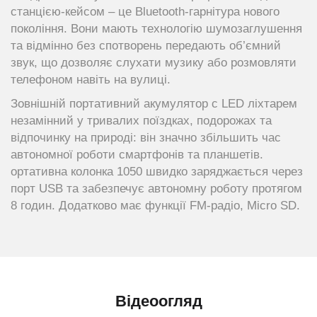
станцією-кейсом – це Bluetooth-гарнітура нового
покоління. Вони мають технологію шумозаглушення
та відмінно без спотворень передають об’ємний
звук, що дозволяє слухати музику або розмовляти
телефоном навіть на вулиці.
Зовнішній портативний акумулятор c LED ліхтарем
незамінний у тривалих поїздках, подорожах та
відпочинку на природі: він значно збільшить час
автономної роботи смартфонів та планшетів.
ортативна колонка 1050 швидко заряджається через
порт USB та забезпечує автономну роботу протягом
8 годин. Додатково має функції FM-радіо, Micro SD.
Відеоогляд