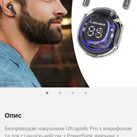
Опис
Безпроводові навушники Ultrapods Pro з мікрофоном
та док станцією-кейсом з PowerBank виконані з