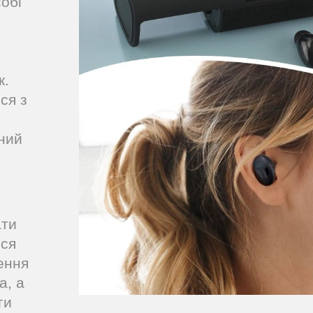
обі
к.
ся з
ьний
ати
ься
ення
а, а
ги