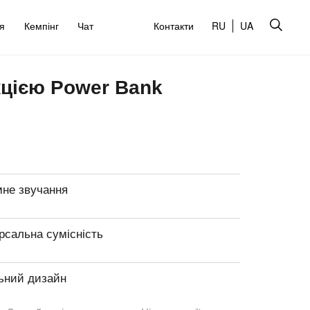
’я
Кемпінг
Чат
Контакти
RU
UA
кцією Power Bank
мне звучання
рсальна сумісність
ьний дизайн