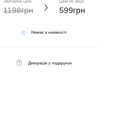
Звичайна ціна
Ціна по акції
1198грн
599грн
Немає в наявності
Декорація
у подарунок