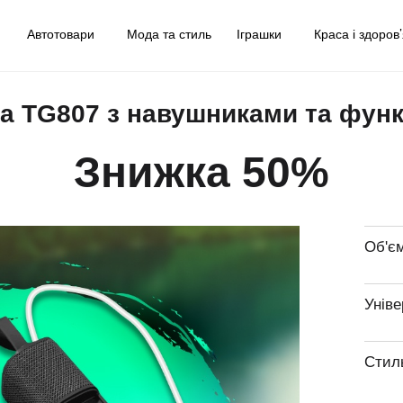
у
Автотовари
Мода та стиль
Іграшки
Краса і здоров
ка TG807 з навушниками та фун
Знижка 50%
Об'є
Уніве
Стил