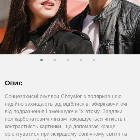
Опис
Сонцезахисні окуляри Cheysler з поляризацією
надійно захищають від відблисків, зберігаючи очі
від подразнення і зменшуючи їх втому. Завдяки
полікарбонатовим лінзам покращується чіткість і
контрастність картинки, що допомагає краще
орієнтуватися при яскравому сонячному світлі та