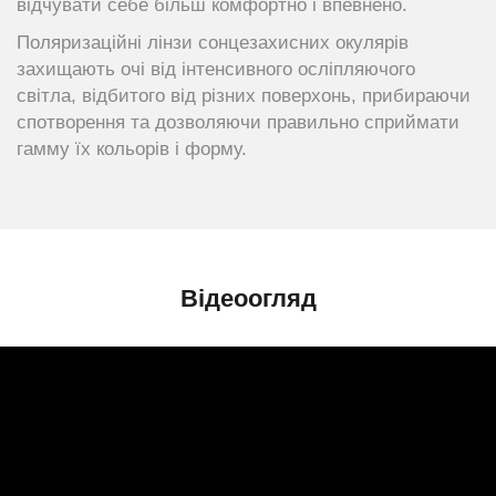
відчувати себе більш комфортно і впевнено.
Поляризаційні лінзи сонцезахисних окулярів
захищають очі від інтенсивного осліпляючого
світла, відбитого від різних поверхонь, прибираючи
спотворення та дозволяючи правильно сприймати
гамму їх кольорів і форму.
Відеоогляд